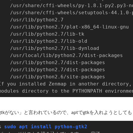
    /usr/share/cffi-wheels/py-1.8.1-py2.py3-n
    /usr/share/cffi-wheels/setuptools-44.1.0-
    /usr/lib/python2.7
    /usr/lib/python2.7/plat-x86_64-linux-gnu
    /usr/lib/python2.7/lib-tk
    /usr/lib/python2.7/lib-old
    /usr/lib/python2.7/lib-dynload
    /usr/local/lib/python2.7/dist-packages
    /usr/lib/python2.7/dist-packages
    /usr/lib/python2.7/dist-packages
    /usr/lib/python2.6/site-packages
If you installed Zenmap in another directory,
modules directory to the PYTHONPATH environme
gtkがない」と言われているので、aptでgtkを入れようとしても
$ 
sudo apt install python-gtk2