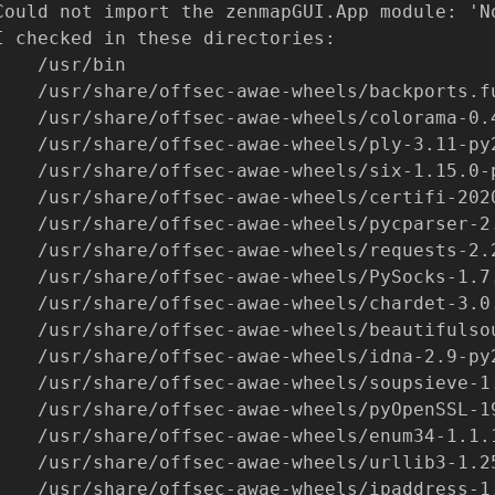
Could not import the zenmapGUI.App module: 'N
I checked in these directories:
    /usr/bin
    /usr/share/offsec-awae-wheels/backports.f
    /usr/share/offsec-awae-wheels/colorama-0.
    /usr/share/offsec-awae-wheels/ply-3.11-py
    /usr/share/offsec-awae-wheels/six-1.15.0-
    /usr/share/offsec-awae-wheels/certifi-202
    /usr/share/offsec-awae-wheels/pycparser-2
    /usr/share/offsec-awae-wheels/requests-2.
    /usr/share/offsec-awae-wheels/PySocks-1.7
    /usr/share/offsec-awae-wheels/chardet-3.0
    /usr/share/offsec-awae-wheels/beautifulso
    /usr/share/offsec-awae-wheels/idna-2.9-py
    /usr/share/offsec-awae-wheels/soupsieve-1
    /usr/share/offsec-awae-wheels/pyOpenSSL-1
    /usr/share/offsec-awae-wheels/enum34-1.1.
    /usr/share/offsec-awae-wheels/urllib3-1.2
    /usr/share/offsec-awae-wheels/ipaddress-1