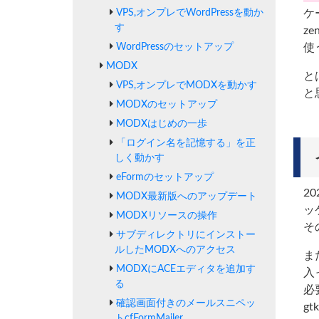
ケ
VPS,オンプレでWordPressを動か
す
z
使
WordPressのセットアップ
MODX
と
VPS,オンプレでMODXを動かす
と
MODXのセットアップ
MODXはじめの一歩
「ログイン名を記憶する」を正
しく動かす
eFormのセットアップ
2
MODX最新版へのアップデート
ッ
MODXリソースの操作
そ
サブディレクトリにインストー
ルしたMODXへのアクセス
ま
MODXにACEエディタを追加す
入
る
必
確認画面付きのメールスニペッ
g
トcfFormMailer