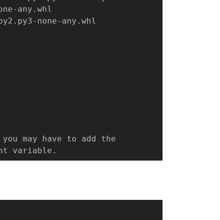
one-any.whl
py2.py3-none-any.whl
 you may have to add the
nt variable.