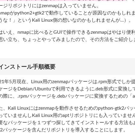
ージリポジトリにはzenmapは入っていません。
enmapがpython2+gtk2で動作していることが原因なのかもし
うな！」というKali Linux側の想いなのかもしれませんが...）。
はいえ、nmapに比べるとGUIで操作できるzenmapはやは
思い立ち、ちょっとやってみましたので、その方法をご紹介し
インストール手順概要
021年5月現在、Linux用のzenmapパッケージは.rpm形式
ケージをDebian/Ubuntuで利用できるように.deb形式に
の際に、.rpmパッケージを.debパッケージに変換するための「
た、Kali Linuxにはzenmapを動作させるためのpython-
っていませんしKali Linux用のaptリポジトリにも入っていませ
要なパッケージを１つずつ探してきてインストールする方法もあり
tk2パッケージを含んだリポジトリを導入することにします。