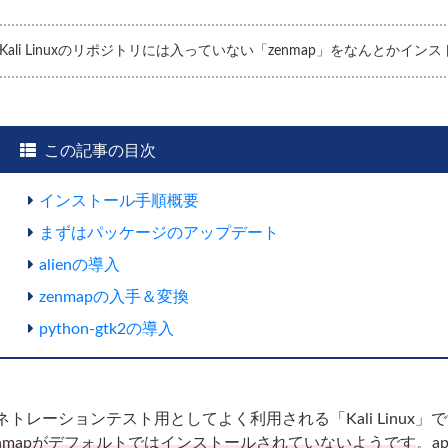
Kali Linuxのリポジトリには入っていない「zenmap」をなんとか
この記事の目次
インストール手順概要
まずはパッケージのアップデート
alienの導入
zenmapの入手＆変換
python-gtk2の導入
ネトレーションテスト用としてよく利用される「Kali Linux」
enmapがデフォルトではインストールされていないようです
。a